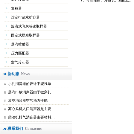
7、可靠性高、寿命长、耗能低。
集粒器
连定排疏水扩容器
旋流式飞灰等速取样器
固定式煤粉取样器
蒸汽喷射器
压力匹配器
空气冷却器
新动态
News
小孔消音器的设计不能只单…
蒸汽排放消声器由于微穿孔…
放空消音器空气动力性能
离心风机入口消声器是主要…
柴油机排气消音器主要材料…
联系我们
Contactus