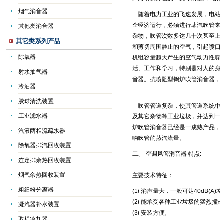
烟气消音器
随着电力工业的飞速发展，电站
全经济运行，必须进行蒸汽吹管
其他类消音器
杂物，吹管次数多达几十次甚至
其它类系列产品
和剪切周围静止的空气，引起喷口
除氧器
机组容量越大产生的空气动力性
活、工作和学习，特别是对人的
射水抽气器
音器。抗喷阻型锅炉吹管消音器
冷油器
胶球清洗装置
吹管管道复杂，使其管道系统中
工业滤水器
及其它杂物等工业垃圾，并达到
炉吹管消音器已经是一成熟产品
汽液两相流疏水器
响吹管的蒸汽流量。
除氧器排汽回收装置
二、 空调风管消音器 特点:
连定排余热回收装置
烟气余热回收装置
主要技术特征：
粗细粉分离器
(1) 消声量大，一般可达40dB(A
(2) 能承受各种工业垃圾的猛
凝汽器补水装置
(3) 安装方便。
取样冷却器