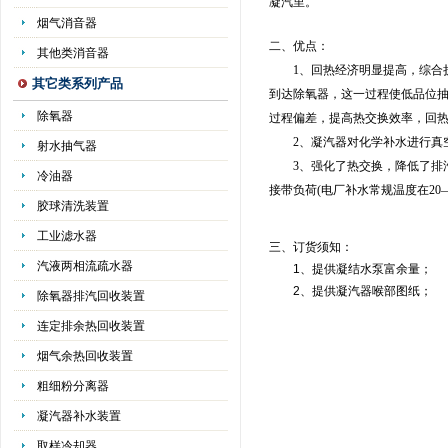
凝汽里。
烟气消音器
二、优点：
其他类消音器
1、回热经济明显提高，综合
其它类系列产品
到达除氧器，这一过程使低品位抽
除氧器
过程偏差，提高热交换效率，回
2、凝汽器对化学补水进行真空
射水抽气器
3、强化了热交换，降低了排汽
冷油器
接带负荷(电厂补水常规温度在20—
胶球清洗装置
工业滤水器
三、订货须知：
汽液两相流疏水器
1、提供凝结水泵富余量；
2、提供凝汽器喉部图纸；
除氧器排汽回收装置
连定排余热回收装置
烟气余热回收装置
粗细粉分离器
凝汽器补水装置
取样冷却器