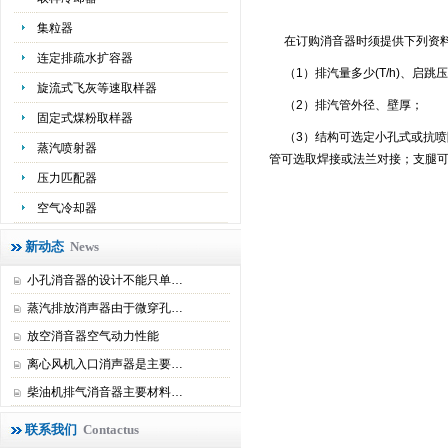
集粒器
在订购消音器时须提供下列资
连定排疏水扩容器
（1）排汽量多少(T/h)、启跳
旋流式飞灰等速取样器
（2）排汽管外径、壁厚；
固定式煤粉取样器
（3）结构可选定小孔式或抗喷
蒸汽喷射器
管可选取焊接或法兰对接；支腿
压力匹配器
空气冷却器
新动态
News
小孔消音器的设计不能只单…
蒸汽排放消声器由于微穿孔…
放空消音器空气动力性能
离心风机入口消声器是主要…
柴油机排气消音器主要材料…
联系我们
Contactus