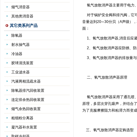
氧气放散消声器主要用于电力、
烟气消音器
对于锅炉安全阀和排汽阀，它可
其他类消音器
音量达到20∽30分贝（A声级
其它类系列产品
面：
除氧器
1、氧气放散消声器,消音后应
射水抽气器
2、氧气放散消声器应防锈、防
冷油器
3、氧气放散消声器的排放量与
胶球清洗装置
工业滤水器
二、氧气放散消声器原理
汽液两相流疏水器
除氧器排汽回收装置
氧气放散消声器采用了通孔喷、
连定排余热回收装置
原理，多层次穿孔吸声，并结合
烟气余热回收装置
为了克服摩擦阻力和粘滞力而变
粗细粉分离器
凝汽器补水装置
三、氧气放散消声器定购选型
取样冷却器