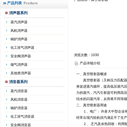
产品列表
Products
消声器系列
蒸汽消声器
风机消声器
锅炉消声器
化工排气消声器
浏览次数：
1030
安全阀消声器
产品详细介绍
烟气消声器
其他类消声器
一、真空喷射器概述
真空喷射器（又称压力匹配器或
消音器系列
来促进蒸汽循环，提高低压蒸汽压
蒸汽消音器
力的蒸汽，汽汽引射器可利用高压
结水的闪蒸汽等，从而将不同等
风机消音器
二、真空喷射器用途
锅炉消音器
１、电厂： 许多大中型企业有
化工排气消音器
经常出现汽轮机供汽满足不了生
２、 乏汽及余热回收：利用较
安全阀消音器