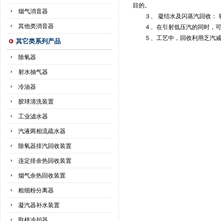
目的。
烟气消音器
３、 凝结水及闪蒸汽回收： 
其他类消音器
４、在引射低压汽的同时，可用
５、工艺中，回收利用乏汽减少排
其它类系列产品
除氧器
射水抽气器
冷油器
胶球清洗装置
工业滤水器
汽液两相流疏水器
除氧器排汽回收装置
连定排余热回收装置
烟气余热回收装置
粗细粉分离器
凝汽器补水装置
取样冷却器