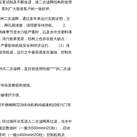
反复试制及不断改进，使二次滤网结构和使用
中，受到广大新老客户的一致好评。
种二次滤网，通过多年来运行实践证明，主
差，网孔易堵塞，清理要等待停机。 2、
洪峰季节货水污较严重时，以及水中含塑料薄
时，清污效果更差，结构上也存在较大缺点：
，严重影响机组安全和经济运行。 （2）传
箱等组成，运行之中最容易发生漏油、控制失
式二次滤网，是目前使用性能****的二次滤
沙等杂质磨损和侵蚀。
，检修维护方便。
⑵不锈钢网芯⑶传动机构⑷减速机⑸排污门等
，经过循环水泵进入二次滤网再过滤，当水中
数值时（一般为500mmH2O柱），启动
（一般≤400mmH2O柱）控制机构关