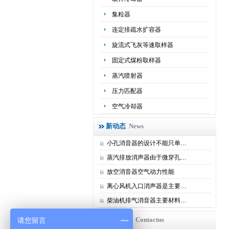
集粒器
连定排疏水扩容器
旋流式飞灰等速取样器
固定式煤粉取样器
蒸汽喷射器
压力匹配器
空气冷却器
新动态
News
小孔消音器的设计不能只单…
蒸汽排放消声器由于微穿孔…
放空消音器空气动力性能
离心风机入口消声器是主要…
柴油机排气消音器主要材料…
联系我们
Contactus
请您留言