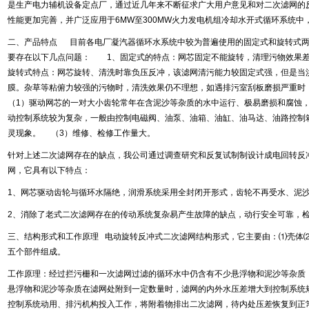
是生产电力辅机设备定点厂，通过近几年来不断征求广大用户意见和对二次滤网的
性能更加完善，并广泛应用于6MW至300MW火力发电机组冷却水开式循环系统
二、产品特点 目前各电厂凝汽器循环水系统中较为普遍使用的固定式和旋转式两
要存在以下几点问题： 1、固定式的特点：网芯固定不能旋转，清理污物效果
旋转式特点：网芯旋转、清洗时靠负压反冲，该滤网清污能力较固定式强，但是当
膜。杂草等粘俯力较强的污物时，清洗效果仍不理想，如遇排污室刮板磨损严重
（1）驱动网芯的一对大小齿轮常年在含泥沙等杂质的水中运行、极易磨损和腐蚀
动控制系统较为复杂，一般由控制电磁阀、油泵、油箱、油缸、油马达、油路控制
灵现象。 （3）维修、检修工作量大。
针对上述二次滤网存在的缺点，我公司通过调查研究和反复试制制设计成电回转反冲
网，它具有以下特点：
1、网芯驱动齿轮与循环水隔绝，润滑系统采用全封闭开形式，齿轮不再受水、泥
2、消除了老式二次滤网存在的传动系统复杂易产生故障的缺点，动行安全可靠
三、结构形式和工作原理 电动旋转反冲式二次滤网结构形式，它主要由：⑴壳体
五个部件组成。
工作原理：经过拦污栅和一次滤网过滤的循环水中仍含有不少悬浮物和泥沙等杂质
悬浮物和泥沙等杂质在滤网处附到一定数量时，滤网的内外水压差增大到控制系统规定
控制系统动用、排污机构投入工作，将附着物排出二次滤网，待内处压差恢复到正常时