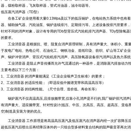
器，煤粉取样器，飞灰取样器，管式冷油器，油冷却器等。
低压蒸汽消声器（TD型）
在各工矿企业使用着大量0.13Mpa及以下的低压锅炉，在电站热力系统中也有
器、辅助抽气器、汽轮油泵、锅炉连续排污、定期排污等。上述设备按排汽管要求，
针对不同的消声对象，设计有专用的TDb型背压式汽轮机排汽消声器、TDy型除氧
的要求。
工业消音器 是根据抗、喷、阻复合消声原理研制，具有消声量大、体积小、重量
于发电厂电站、热电公司、石油化工、钢铁冶金、造纸印染、纺织、矿山等工矿企业
声、锅炉冲管消声、背压式汽轮机排汽消声、高压除氧器设备排汽消声以及热力系统
工业消音器 是阻止声音传播而允许气流通过的一种器件，是消除蒸汽排放动力性
主要考虑以下三个方面：
1、工业消音器 的消声量能满足《工业企业噪声卫生标准》的要求；
2、工业消音器 的适应性能；（即适应低中频谱宽带和高温高压等）
3、工业消音器 的结构性能。（尺寸合理、造价低、寿命长等）
锅炉蒸汽不仅高温高压,且排放频带宽,仅靠小孔消声是不行的,我厂锅炉排汽消声
有消声量大、适应频带宽、针对性设计(低压、中压、次高压、高压、超高压、亚临
空)制造及安装方便的优点。
工业消音器 工作原理是将高温高压蒸汽及低压蒸汽在消声器内经一次扩容降压后
超低压蒸汽后喷出后再经降压体外的一只组合型多材料复合结构的阻声吸音罩再次消