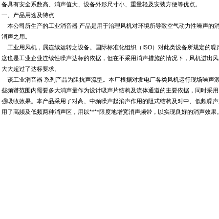
备具有安全系数高、消声值大、设备外形尺寸小、重量轻及安装方便等优点。
一、产品用途及特点
本公司所生产的工业消音器 产品是用于治理风机对环境所导致空气动力性噪声的
消声之用。
工业用风机，属连续运转之设备。国际标准化组织（ISO）对此类设备所规定的噪声
这也是工业企业连续性噪声达标的依据，但在不采用消声措施的情况下，风机进出风口
大大超过了达标要求。
该工业消音器 系列产品为阻抗声流型。本厂根据对发电厂各类风机运行现场噪声
些频谱范围内需要多大消声量作为设计吸声片结构及流体通道的主要依据，同时采用
强吸收效果。本产品采用了对高、中频噪声起消声作用的阻式结构及对中、低频噪声
用了高频及低频两种消声区，用以****限度地增宽消声频带，以实现良好的消声效果