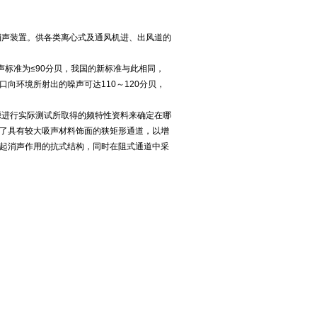
消声装置。供各类离心式及通风机进、出风道的
标准为≤90分贝，我国的新标准与此相同，
向环境所射出的噪声可达110～120分贝，
源进行实际测试所取得的频特性资料来确定在哪
了具有较大吸声材料饰面的狭矩形通道，以增
起消声作用的抗式结构，同时在阻式通道中采
。