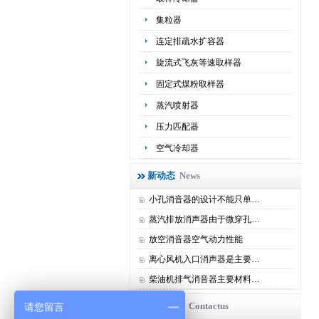
集粒器
连定排疏水扩容器
旋流式飞灰等速取样器
固定式煤粉取样器
蒸汽喷射器
压力匹配器
空气冷却器
新动态
News
小孔消音器的设计不能只单…
蒸汽排放消声器由于微穿孔…
放空消音器空气动力性能
离心风机入口消声器是主要…
柴油机排气消音器主要材料…
联系我们
Contactus
请您留言