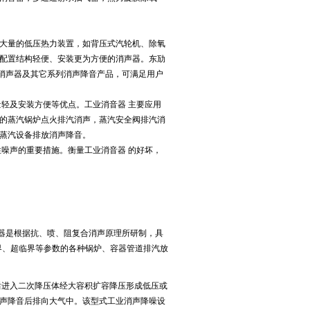
着大量的低压热力装置，如背压式汽轮机、除氧
配置结构轻便、安装更为方便的消声器。东劢
器消声器及其它系列消声降音产品，可满足用户
轻及安装方便等优点。工业消音器 主要应用
的蒸汽锅炉点火排汽消声，蒸汽安全阀排汽消
蒸汽设备排放消声降音。
噪声的重要措施。衡量工业消音器 的好坏，
器是根据抗、喷、阻复合消声原理所研制，具
界、超临界等参数的各种锅炉、容器管道排汽放
进入二次降压体经大容积扩容降压形成低压或
声降音后排向大气中。该型式工业消声降噪设